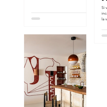
régénérer les âmes.
Si 
inc
la 
que