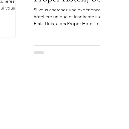
ulières,
ui vous
Si vous cherchez une expérience
e si vous
hôtelière unique et inspirante au
États-Unis, alors Proper Hotels peut
aisément être la réponse. Proper,...