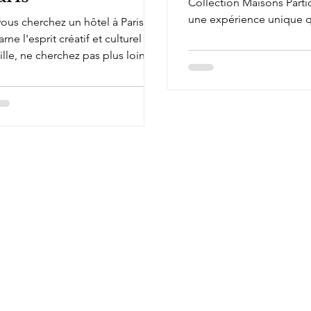
Collection Maisons Partic
une expérience unique q
vous cherchez un hôtel à Paris qui
invite à vivre Paris comm
arne l'esprit créatif et culturel de
étiez...
ville, ne cherchez pas plus loin
 l'Hôtel Dame des...