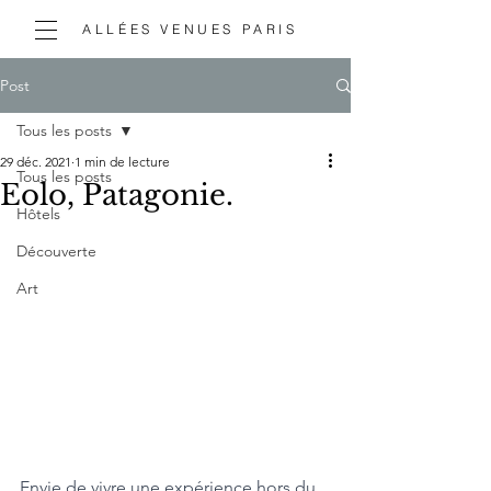
ALLÉES VENUES PARIS
Post
Tous les posts
29 déc. 2021
1 min de lecture
Tous les posts
Eolo, Patagonie.
Hôtels
Découverte
Art
Envie de vivre une expérience hors du 