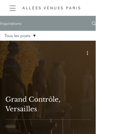
ALLÉES VENUES PARIS
Inspirations
Tous les posts
Tous les posts
Hôtels
Découverte
Art
Grand Contrôle,
Versailles