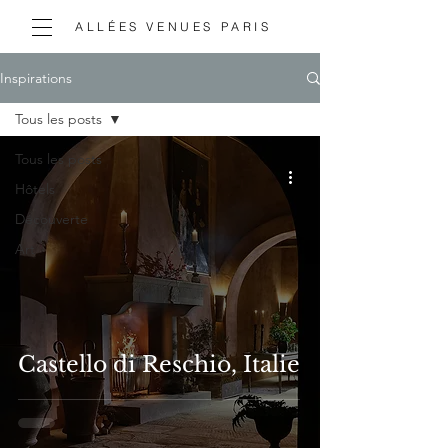
ALLÉES VENUES PARIS
Inspirations
Tous les posts
Tous les posts
Hôtels
Découverte
Art
Castello di Reschio, Italie